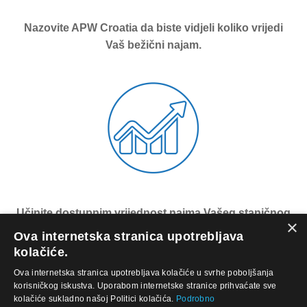
Nazovite APW Croatia da biste vidjeli koliko vrijedi
Vaš bežični najam.
Učinite dostupnim vrijednost najma Vašeg staničnog
×
tornja.
Ova internetska stranica upotrebljava
kolačiće.
Ova internetska stranica upotrebljava kolačiće u svrhe poboljšanja
korisničkog iskustva. Uporabom internetske stranice prihvaćate sve
kolačiće sukladno našoj Politici kolačića.
Podrobno