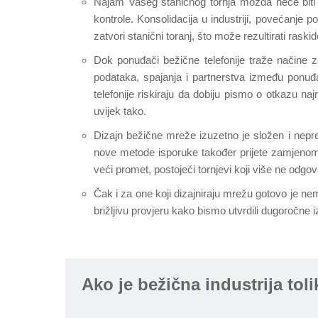
Najam Vašeg staničnog tornja možda neće biti 
kontrole. Konsolidacija u industriji, povećanje p
zatvori stanični toranj, što može rezultirati rask
Dok ponuđači bežične telefonije traže načine za
podataka, spajanja i partnerstva između ponuđa
telefonije riskiraju da dobiju pismo o otkazu n
uvijek tako.
Dizajn bežične mreže izuzetno je složen i nepr
nove metode isporuke također prijete zamjenom tra
veći promet, postojeći tornjevi koji više ne odg
Čak i za one koji dizajniraju mrežu gotovo je ne
brižljivu provjeru kako bismo utvrdili dugoročne 
Ako je bežična industrija tol