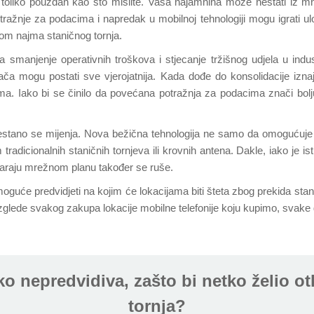
toliko pouzdan kao što mislite. Vaša najamnina može nestati iz mn
otražnje za podacima i napredak u mobilnoj tehnologiji mogu igrati ul
idom najma staničnog tornja.
 smanjenje operativnih troškova i stjecanje tržišnog udjela u indus
ča mogu postati sve vjerojatnija. Kada dođe do konsolidacije iznajm
ajma. Iako bi se činilo da povećana potražnja za podacima znači bolj
estano se mijenja. Nova bežična tehnologija ne samo da omogućuje p
dicionalnih staničnih tornjeva ili krovnih antena. Dakle, iako je isti
ovaraju mrežnom planu također se ruše.
moguće predvidjeti na kojim će lokacijama biti šteta zbog prekida sta
izglede svakog zakupa lokacije mobilne telefonije koju kupimo, svake g
iko nepredvidiva, zašto bi netko želio 
tornja?