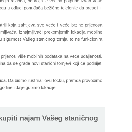
ogih razloga, od kojih je većina potpuno izvan vaše
ogu u odluci ponuđača bežične telefonije da preseli ili
triji koja zahtijeva sve veće i veće brzine prijenosa
ljivača, iznajmljivači prekomjernih lokacija mobilne
u sigurnost Vašeg staničnog tornja, to ne funkcionira
rijenos više mobilnih podataka na veće udaljenosti,
na da se grade novi stanični tornjevi koji će podnijeti
nica. Da bismo ilustrirali ovu točku, premda provodimo
odine i dalje gubimo lokacije.
otkupiti najam Vašeg staničnog