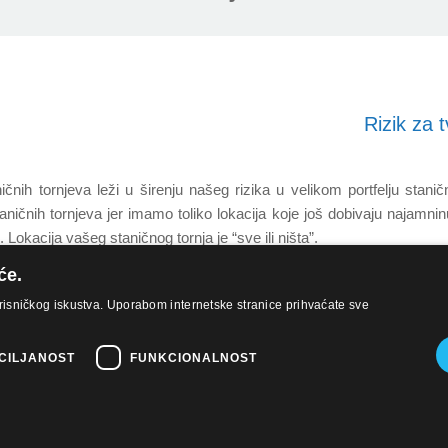
Rizik za 
nih tornjeva leži u širenju našeg rizika u velikom portfelju stanič
čnih tornjeva jer imamo toliko lokacija koje još dobivaju najamninu.
Lokacija vašeg staničnog tornja je “sve ili ništa”.
će.
risničkog iskustva. Uporabom internetske stranice prihvaćate sve
CILJANOST
FUNKCIONALNOST