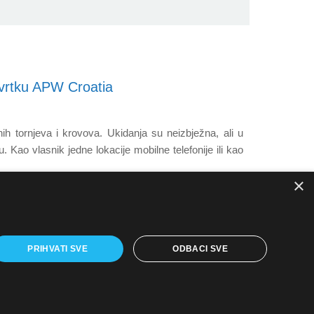
tvrtku APW Croatia
nih tornjeva i krovova. Ukidanja su neizbježna, ali u
 Kao vlasnik jedne lokacije mobilne telefonije ili kao
×
PRIHVATI SVE
ODBACI SVE
Find us on:
Facebook
Twitter
Linkedin