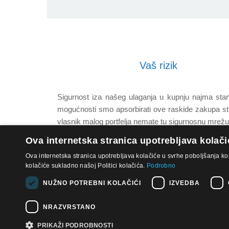
Vaš rizik
Sigurnost iza našeg ulaganja u kupnju najma stanič
mogućnosti smo apsorbirati ove raskide zakupa stani
vlasnik malog portfelja nemate tu sigurnosnu mrežu. 
Ova internetska stranica upotrebljava kolači
Ova internetska stranica upotrebljava kolačiće u svrhe poboljšanja ko
kolačiće sukladno našoj Politici kolačića.
Podrobno
NUŽNO POTREBNI KOLAČIĆI
IZVEDBA
NRAZVRSTANO
Pravila o zaštiti privatnosti na mreži
© 2026, APW Croatia
PRIKAŽI PODROBNOSTI